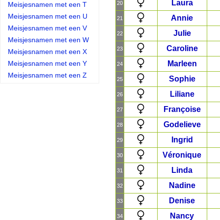
Laura
20
Meisjesnamen met een T
Meisjesnamen met een U
Annie
21
Meisjesnamen met een V
Julie
22
Meisjesnamen met een W
Caroline
23
Meisjesnamen met een X
Meisjesnamen met een Y
Marleen
24
Meisjesnamen met een Z
Sophie
25
Liliane
26
Françoise
27
Godelieve
28
Ingrid
29
Véronique
30
Linda
31
Nadine
32
Denise
33
Nancy
34