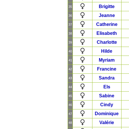
Brigitte
35
Jeanne
36
Catherine
37
Elisabeth
38
Charlotte
39
Hilde
40
Myriam
41
Francine
42
Sandra
43
Els
44
Sabine
45
Cindy
46
Dominique
47
Valérie
48