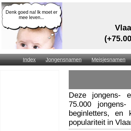
Denk goed na! Ik moet er
mee leven...
Vlaa
(+75.0
Index
Jongensnamen
Meisjesnamen
Deze jongens- e
75.000 jongens-
beginletters, en 
populariteit in Vla