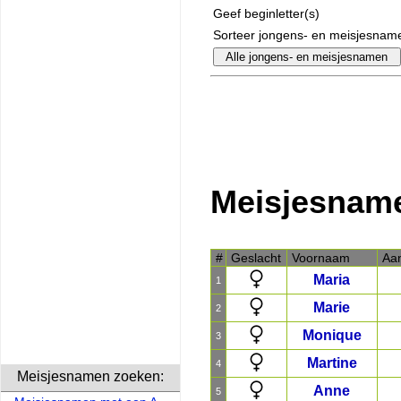
Geef beginletter(s)
Sorteer jongens- en meisjesnam
Meisjesnam
#
Geslacht
Voornaam
Aan
Maria
1
Marie
2
Monique
3
Martine
4
Meisjesnamen zoeken:
Anne
5