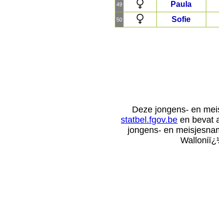
Paula
49
Sofie
50
Deze jongens- en me
statbel.fgov.be
en bevat a
jongens- en meisjesna
Walloniï¿