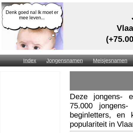
Denk goed na! Ik moet er
mee leven...
Vlaa
(+75.0
Index
Jongensnamen
Meisjesnamen
Deze jongens- e
75.000 jongens-
beginletters, en 
populariteit in Vla