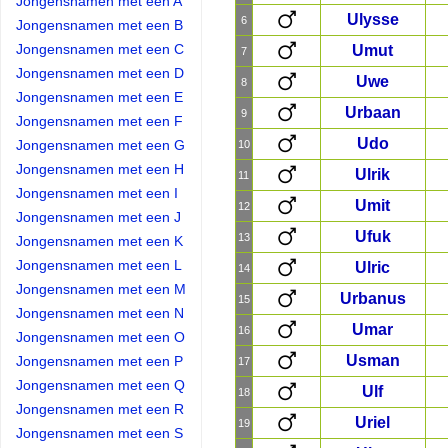
Jongensnamen met een A
Ulysse
6
Jongensnamen met een B
Jongensnamen met een C
Umut
7
Jongensnamen met een D
Uwe
8
Jongensnamen met een E
Urbaan
9
Jongensnamen met een F
Udo
Jongensnamen met een G
10
Jongensnamen met een H
Ulrik
11
Jongensnamen met een I
Umit
12
Jongensnamen met een J
Ufuk
13
Jongensnamen met een K
Jongensnamen met een L
Ulric
14
Jongensnamen met een M
Urbanus
15
Jongensnamen met een N
Umar
16
Jongensnamen met een O
Usman
Jongensnamen met een P
17
Jongensnamen met een Q
Ulf
18
Jongensnamen met een R
Uriel
19
Jongensnamen met een S