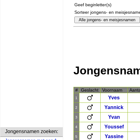
Geef beginletter(s)
Sorteer jongens- en meisjesnam
Jongensnam
#
Geslacht
Voornaam
Aanta
Yves
1
Yannick
2
Yvan
3
Youssef
4
Jongensnamen zoeken:
Yassine
5