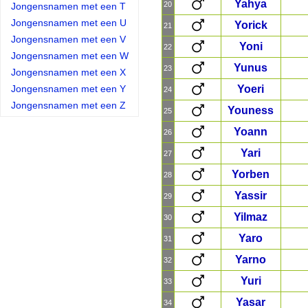
Yahya
20
Jongensnamen met een T
Jongensnamen met een U
Yorick
21
Jongensnamen met een V
Yoni
22
Jongensnamen met een W
Yunus
23
Jongensnamen met een X
Jongensnamen met een Y
Yoeri
24
Jongensnamen met een Z
Youness
25
Yoann
26
Yari
27
Yorben
28
Yassir
29
Yilmaz
30
Yaro
31
Yarno
32
Yuri
33
Yasar
34