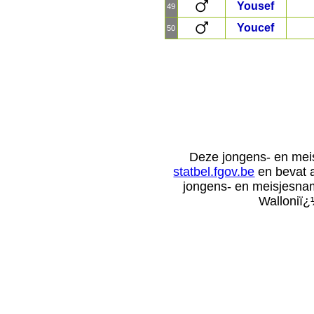
Yousef
49
Youcef
50
Deze jongens- en me
statbel.fgov.be
en bevat a
jongens- en meisjesna
Walloniï¿