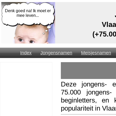
Denk goed na! Ik moet er
mee leven...
Vlaa
(+75.0
Index
Jongensnamen
Meisjesnamen
Deze jongens- e
75.000 jongens-
beginletters, en 
populariteit in Vla