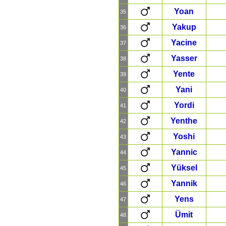
Yoan
35
Yakup
36
Yacine
37
Yasser
38
Yente
39
Yani
40
Yordi
41
Yenthe
42
Yoshi
43
Yannic
44
Yüksel
45
Yannik
46
Yens
47
Ümit
48